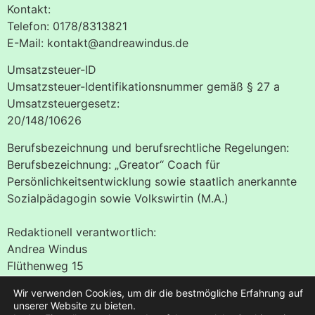
Kontakt:
Telefon: 0178/8313821
E-Mail: kontakt@andreawindus.de
Umsatzsteuer-ID
Umsatzsteuer-Identifikationsnummer gemäß § 27 a
Umsatzsteuergesetz:
20/148/10626
Berufsbezeichnung und berufsrechtliche Regelungen:
Berufsbezeichnung: „Greator“ Coach für
Persönlichkeitsentwicklung sowie staatlich anerkannte
Sozialpädagogin sowie Volkswirtin (M.A.)
Redaktionell verantwortlich:
Andrea Windus
Flüthenweg 15
37085 Göttingen
Wir verwenden Cookies, um dir die bestmögliche Erfahrung auf
unserer Website zu bieten.